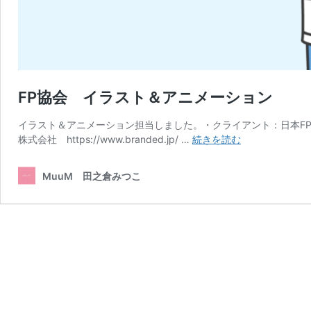
FP協会 イラスト＆アニメーション
イラスト＆アニメーション担当しました。・クライアント：日本FP協会・代理店
FP
株式会社 https://www.branded.jp/ …
続きを読む
協
会
MuuM 田之倉みつこ
イ
ラ
ス
ト
＆
ア
ニ
メ
ー